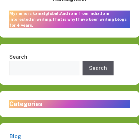
My name is kamalglobal.And i am from India.I am
interested in writing.That is why I have been writing blogs
for 4 years.
Search
Search
Categories
Blog