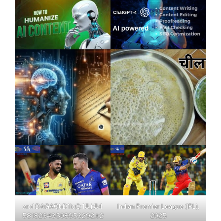
xr:d:DAGAQbD1IqQ:18,j:84
Indian Premier League (IPL),
58182643508953292,t:2
2025