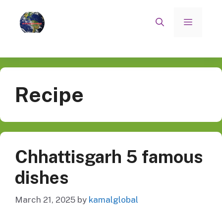
Skip
to
Menu
content
Recipe
Chhattisgarh 5 famous
dishes
March 21, 2025
by
kamalglobal