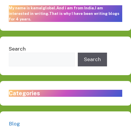
My name is kamalglobal.And i am from India.I am
interested in writing.That is why I have been writing blogs
for 4 years.
Search
Search
Categories
Blog