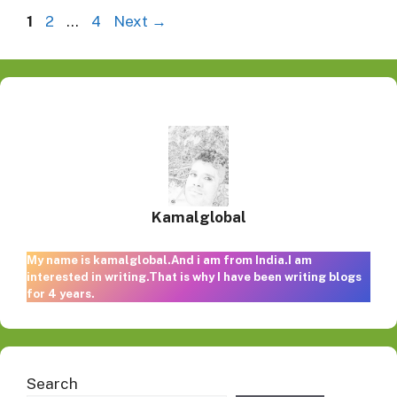
Page
Page
Page
1
2
…
4
Next
→
Kamalglobal
My name is kamalglobal.And i am from India.I am
interested in writing.That is why I have been writing blogs
for 4 years.
Search