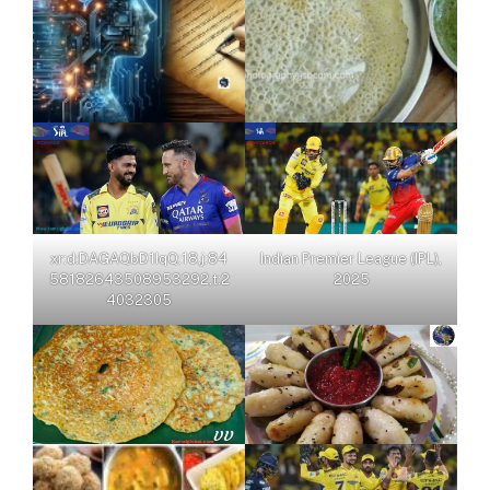
xr:d:DAGAQbD1IqQ:18,j:84
Indian Premier League (IPL),
58182643508953292,t:2
2025
4032305