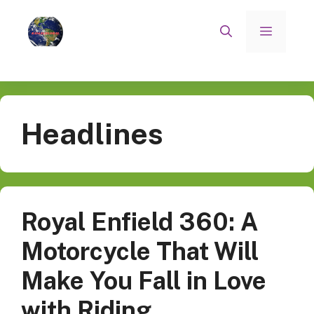
Skip
to
Menu
content
Headlines
Royal Enfield 360: A
Motorcycle That Will
Make You Fall in Love
with Riding