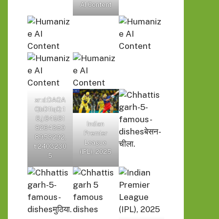
AI Content
xr:d:DAGA
QbD1IqQ:1
8,j:84581
Indian
8264350
Premier
8953292,
League
t:2403230
(IPL), 2025
5