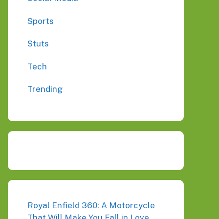
Sports
Stuts
Tech
Trending
Royal Enfield 360: A Motorcycle
That Will Make You Fall in Love