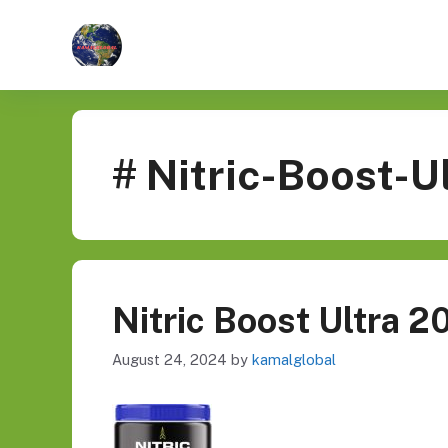
Skip
to
content
# Nitric-Boost-U
Nitric Boost Ultra 2
August 24, 2024
by
kamalglobal