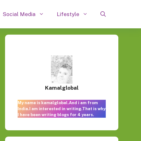
Social Media
Lifestyle
Kamalglobal
My name is kamalglobal.And i am from
India.I am interested in writing.That is why
I have been writing blogs for 4 years.