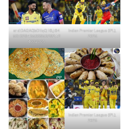
xr:d:DAGAQbD1IqQ:18,j:84
Indian Premier League (IPL),
58182643508953292,t:2
2025
4032305
Indian Premier League (IPL),
2025