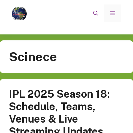
Skip
to
Menu
content
Scinece
IPL 2025 Season 18:
Schedule, Teams,
Venues & Live
Streaming Updates